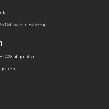
rde.
oße Gehäuse im Fahrzeug.
m
LHLA28 abgegriffen.
gstruktur.